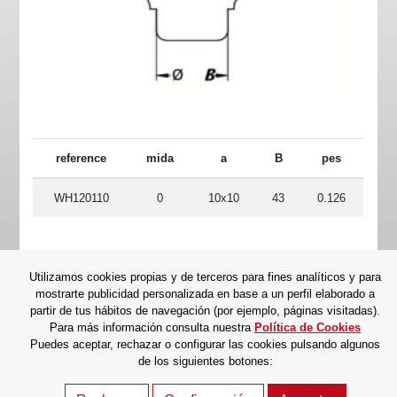
reference
mida
a
B
pes
WH120110
0
10x10
43
0.126
Volver atrás
Utilizamos cookies propias y de terceros para fines analíticos y para
mostrarte publicidad personalizada en base a un perfil elaborado a
partir de tus hábitos de navegación (por ejemplo, páginas visitadas).
Para más información consulta nuestra
Política de Cookies
VÁLVULAS CT Rda.Shimizu, Nº2 - Nave 4 (Pol. Ind. Can Torrella) - 08233 -
Puedes aceptar, rechazar o configurar las cookies pulsando algunos
Vacarisses - Barcelona (España)
de los siguientes botones:
POLÍTICA DE PRIVACITAT
AVÍS LEGAL
POLÍTICA DE COOKIES