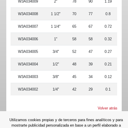
W3A034009
2''
78
90
1.19
W3A034008
1 1/2''
70
77
0.8
W3A034007
1 1/4''
65
67
0.72
W3A034006
1''
58
58
0.32
W3A034005
3/4''
52
47
0.27
W3A034004
1/2''
48
39
0.21
W3A034003
3/8''
45
34
0.12
W3A034002
1/4''
42
29
0.1
Volver atrás
Utilizamos cookies propias y de terceros para fines analíticos y para
mostrarte publicidad personalizada en base a un perfil elaborado a