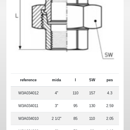
reference
mida
l
SW
pes
W3A034012
4''
110
157
4.3
W3A034011
3''
95
130
2.59
W3A034010
2 1/2''
85
110
2.05