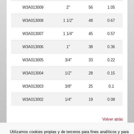
W3A013009
2''
56
1.05
W3A013008
1 1/2''
48
0.67
W3A013007
1 1/4''
45
0.57
W3A013006
1''
38
0.36
W3A013005
3/4''
33
0.22
W3A013004
1/2''
28
0.15
W3A013003
3/8''
25
0.1
W3A013002
1/4''
19
0.08
Volver atrás
Utilizamos cookies propias y de terceros para fines analíticos y para