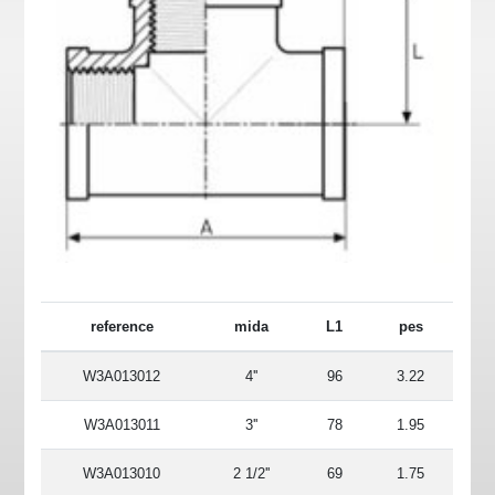
reference
mida
L1
pes
W3A013012
4''
96
3.22
W3A013011
3''
78
1.95
W3A013010
2 1/2''
69
1.75