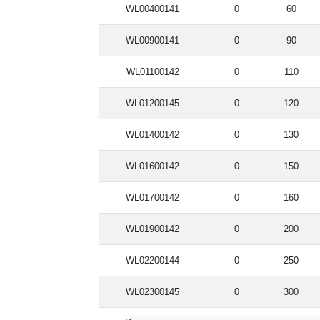
WL00400141
0
60
WL00900141
0
90
WL01100142
0
110
WL01200145
0
120
WL01400142
0
130
WL01600142
0
150
WL01700142
0
160
WL01900142
0
200
WL02200144
0
250
WL02300145
0
300