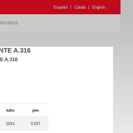
Español
Català
English
IFICADOS
TE A.316
E A.316
tubo
pes
15X1
0.037