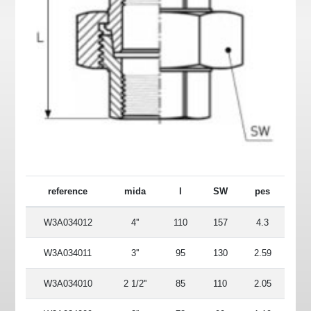
reference
mida
l
SW
pes
W3A034012
4''
110
157
4.3
W3A034011
3''
95
130
2.59
W3A034010
2 1/2''
85
110
2.05