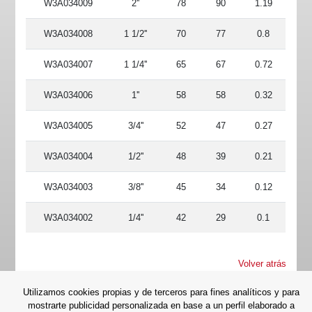
W3A034009
2''
78
90
1.19
W3A034008
1 1/2''
70
77
0.8
W3A034007
1 1/4''
65
67
0.72
W3A034006
1''
58
58
0.32
W3A034005
3/4''
52
47
0.27
W3A034004
1/2''
48
39
0.21
W3A034003
3/8''
45
34
0.12
W3A034002
1/4''
42
29
0.1
Volver atrás
Utilizamos cookies propias y de terceros para fines analíticos y para
mostrarte publicidad personalizada en base a un perfil elaborado a